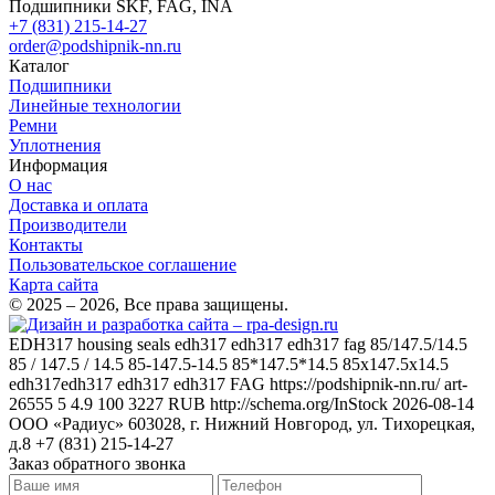
+7 (831) 215-14-27
order@podshipnik-nn.ru
Каталог
Подшипники
Линейные технологии
Ремни
Уплотнения
Информация
О нас
Доставка и оплата
Производители
Контакты
Пользовательское соглашение
Карта сайта
© 2025 – 2026, Все права защищены.
EDH317
housing seals edh317 edh317 edh317 fag 85/147.5/14.5
85 / 147.5 / 14.5 85-147.5-14.5 85*147.5*14.5 85x147.5x14.5
edh317edh317 edh317 edh317
FAG
https://podshipnik-nn.ru/
art-
26555
5
4.9
100
3227
RUB
http://schema.org/InStock
2026-08-14
ООО «Радиус»
603028, г. Нижний Новгород, ул. Тихорецкая,
д.8
+7 (831) 215-14-27
Заказ обратного звонка