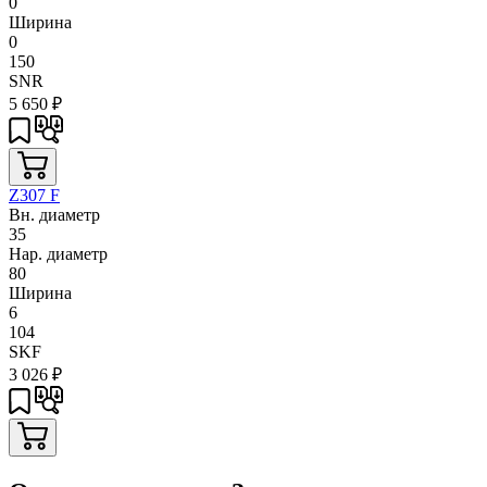
0
Ширина
0
150
SNR
5 650
₽
Z307 F
Вн. диаметр
35
Нар. диаметр
80
Ширина
6
104
SKF
3 026
₽