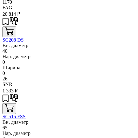
1170
FAG
20 814
₽
SC208 DS
Вн. диаметр
40
Нар. диаметр
0
Ширина
0
26
SNR
1 333
₽
SC515 FSS
Вн. диаметр
65
Нар. диаметр