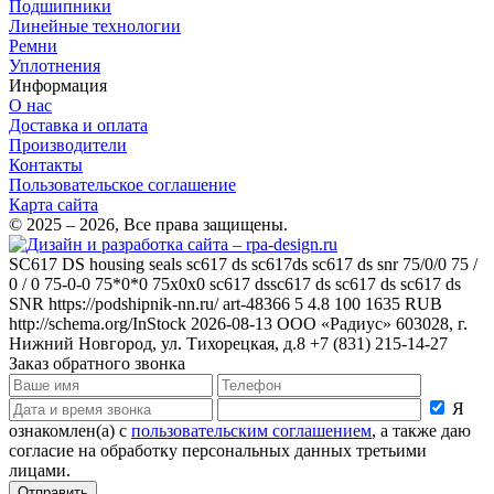
Подшипники
Линейные технологии
Ремни
Уплотнения
Информация
О нас
Доставка и оплата
Производители
Контакты
Пользовательское соглашение
Карта сайта
© 2025 – 2026, Все права защищены.
SC617 DS
housing seals sc617 ds sc617ds sc617 ds snr 75/0/0 75 /
0 / 0 75-0-0 75*0*0 75x0x0 sc617 dssc617 ds sc617 ds sc617 ds
SNR
https://podshipnik-nn.ru/
art-48366
5
4.8
100
1635
RUB
http://schema.org/InStock
2026-08-13
ООО «Радиус»
603028, г.
Нижний Новгород, ул. Тихорецкая, д.8
+7 (831) 215-14-27
Заказ обратного звонка
Я
ознакомлен(а) с
пользовательским соглашением
, а также даю
согласие на обработку персональных данных третьими
лицами.
Отправить