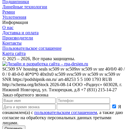
Подшипники
Линейные технологии
Ремни
Уплотнения
Информация
О нас
Доставка и оплата
Производители
Контакты
Пользовательское соглашение
Карта сайта
© 2025 – 2026, Все права защищены.
SC509 SV
housing seals sc509 sv sc509sv sc509 sv snr 40/0/0 40 /
0 / 0 40-0-0 40*0*0 40x0x0 sc509 svsc509 sv sc509 sv sc509 sv
SNR
https://podshipnik-nn.ru/
art-48253
5
5
100
1793
RUB
http://schema.org/InStock
2026-08-14
ООО «Радиус»
603028, г.
Нижний Новгород, ул. Тихорецкая, д.8
+7 (831) 215-14-27
Заказ обратного звонка
Я
ознакомлен(а) с
пользовательским соглашением
, а также даю
согласие на обработку персональных данных третьими
лицами.
Отправить