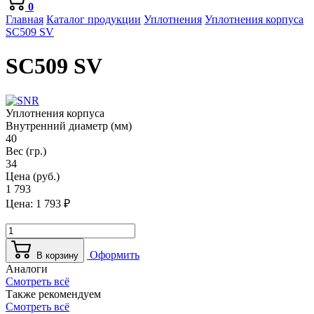
0
Главная
Каталог продукции
Уплотнения
Уплотнения корпуса
SC509 SV
SC509 SV
Уплотнения корпуса
Внутренний диаметр (мм)
40
Вес (гр.)
34
Цена (руб.)
1 793
Цена:
1 793
₽
Оформить
В корзину
Аналоги
Смотреть всё
Также рекомендуем
Смотреть всё