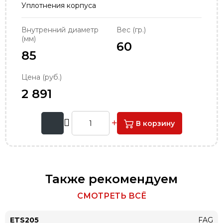
Уплотнения корпуса
order@podshipnik-nn.ru
Внутренний диаметр
Вес (гр.)
(мм)
60
85
Цена (руб.)
2 891
В корзину
Также рекомендуем
СМОТРЕТЬ ВСЁ
ETS205
FAG