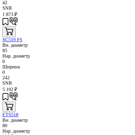
42
SNR
1 873
₽
SC519 FS
Вн. диаметр
85
Нар. диаметр
0
Ширина
0
242
SNR
5 192
₽
ETS518
Вн. диаметр
80
Нар. диаметр