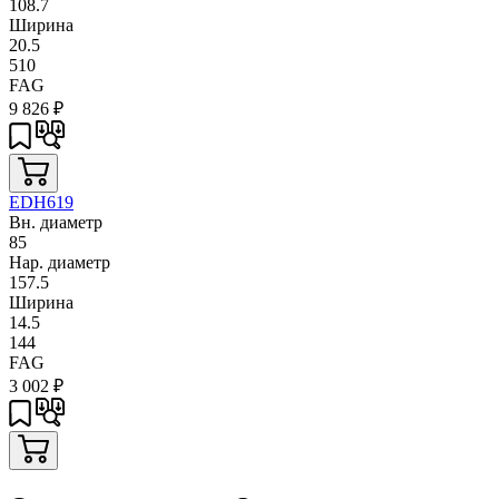
108.7
Ширина
20.5
510
FAG
9 826
₽
EDH619
Вн. диаметр
85
Нар. диаметр
157.5
Ширина
14.5
144
FAG
3 002
₽