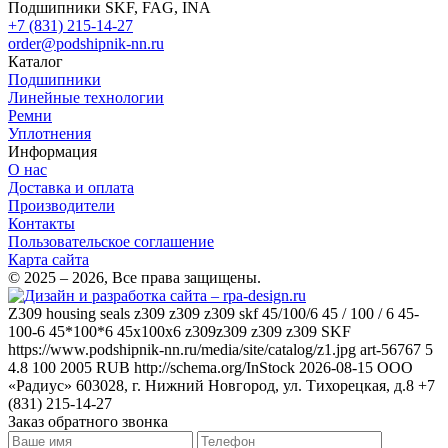
+7 (831) 215-14-27
order@podshipnik-nn.ru
Каталог
Подшипники
Линейные технологии
Ремни
Уплотнения
Информация
О нас
Доставка и оплата
Производители
Контакты
Пользовательское соглашение
Карта сайта
© 2025 – 2026, Все права защищены.
Z309
housing seals z309 z309 z309 skf 45/100/6 45 / 100 / 6 45-
100-6 45*100*6 45x100x6 z309z309 z309 z309
SKF
https://www.podshipnik-nn.ru/media/site/catalog/z1.jpg
art-56767
5
4.8
100
2005
RUB
http://schema.org/InStock
2026-08-15
ООО
«Радиус»
603028, г. Нижний Новгород, ул. Тихорецкая, д.8
+7
(831) 215-14-27
Заказ обратного звонка