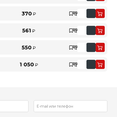
370
₽
561
₽
550
₽
1 050
₽