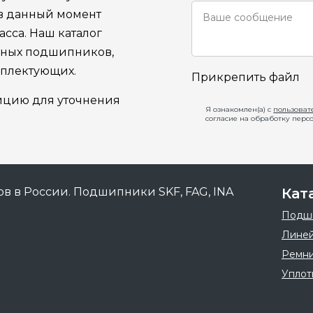
 в данный момент
сса. Наш каталог
ьных подшипников,
мплектующих.
Прикрепить файл
ицию для уточнения
Я ознакомлен(а) с
пользоват
согласие на обработку перс
Кат
Подш
Линей
Ремн
Уплот