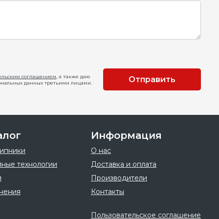
ельским соглашением
, а также даю
Отправить
ональных данных третьими лицами.
алог
Информация
ипники
О нас
ные технологии
Доставка и оплата
и
Производители
нения
Контакты
Пользовательское соглашение