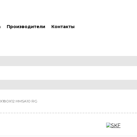
а
Производители
Контакты
5X180X12 HMSA10 RG