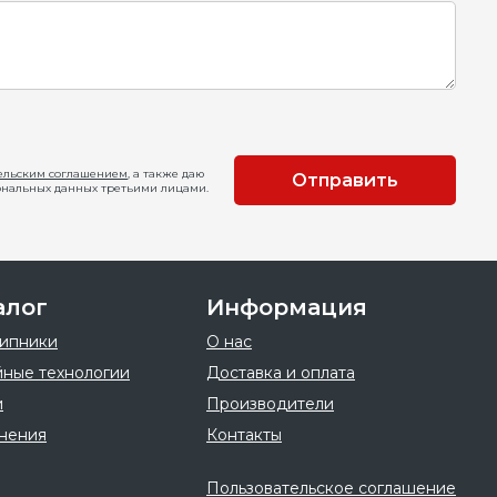
ельским соглашением
, а также даю
Отправить
ональных данных третьими лицами.
алог
Информация
ипники
О нас
ные технологии
Доставка и оплата
и
Производители
нения
Контакты
Пользовательское соглашение