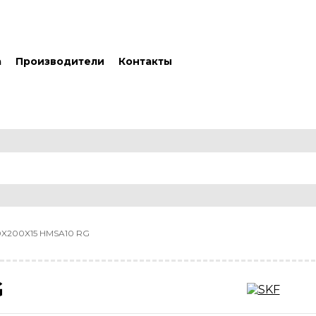
а
Производители
Контакты
0X200X15 HMSA10 RG
G