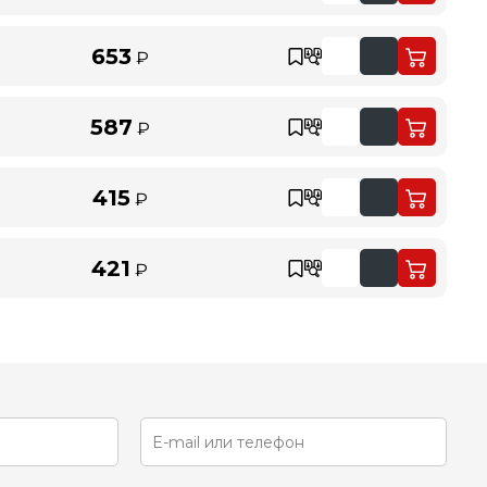
653
₽
587
₽
415
₽
421
₽