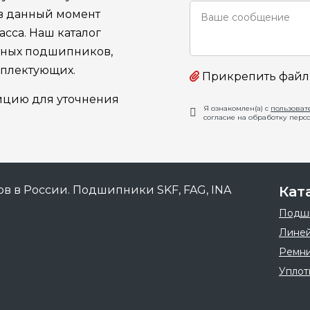
 в данный момент
сса. Наш каталог
ьных подшипников,
мплектующих.
Прикрепить файл
ицию для уточнения
Я ознакомлен(а) с
пользоват
согласие на обработку перс
Кат
Подш
Линей
Ремн
Уплот