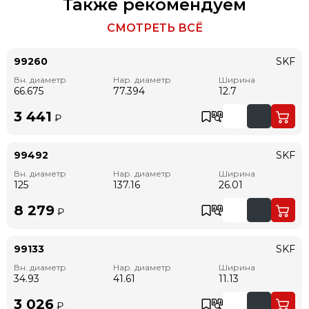
Также рекомендуем
СМОТРЕТЬ ВСЁ
99260
SKF
Вн. диаметр
Нар. диаметр
Ширина
66.675
77.394
12.7
3 441
₽
99492
SKF
Вн. диаметр
Нар. диаметр
Ширина
125
137.16
26.01
8 279
₽
99133
SKF
Вн. диаметр
Нар. диаметр
Ширина
34.93
41.61
11.13
3 026
₽