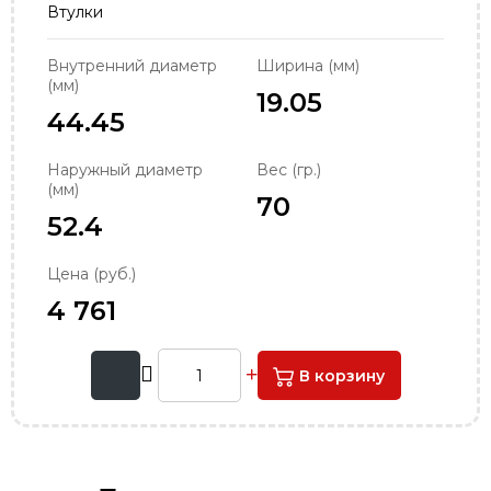
Втулки
order@podshipnik-nn.ru
Внутренний диаметр
Ширина (мм)
(мм)
19.05
44.45
Наружный диаметр
Вес (гр.)
(мм)
70
52.4
Цена (руб.)
4 761
В корзину