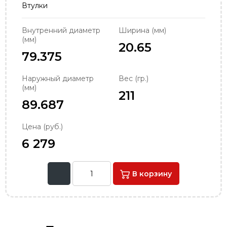
Втулки
order@podshipnik-nn.ru
Внутренний диаметр
Ширина (мм)
(мм)
20.65
79.375
Наружный диаметр
Вес (гр.)
(мм)
211
89.687
Цена (руб.)
6 279
В корзину