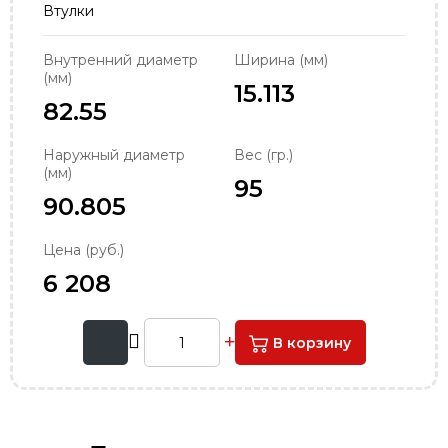
Втулки
order@podshipnik-nn.ru
Внутренний диаметр
Ширина (мм)
(мм)
15.113
82.55
Наружный диаметр
Вес (гр.)
(мм)
95
90.805
Цена (руб.)
6 208
В корзину