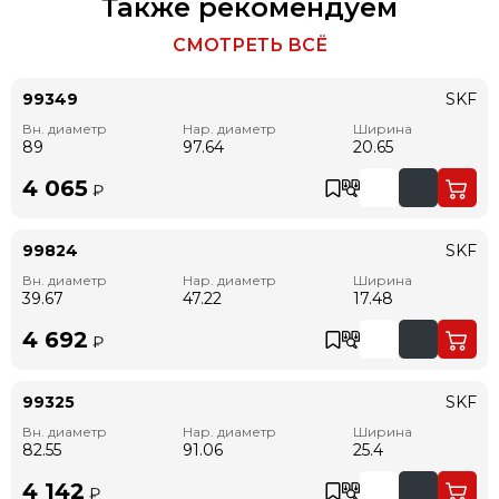
Также рекомендуем
СМОТРЕТЬ ВСЁ
99349
SKF
Вн. диаметр
Нар. диаметр
Ширина
89
97.64
20.65
4 065
₽
99824
SKF
Вн. диаметр
Нар. диаметр
Ширина
39.67
47.22
17.48
4 692
₽
99325
SKF
Вн. диаметр
Нар. диаметр
Ширина
82.55
91.06
25.4
4 142
₽