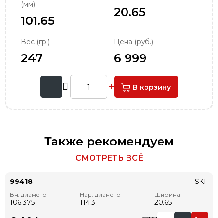
(мм)
order@podshipnik-nn.ru
20.65
101.65
Вес (гр.)
Цена (руб.)
247
6 999
В корзину
Также рекомендуем
СМОТРЕТЬ ВСЁ
99418
SKF
Вн. диаметр
Нар. диаметр
Ширина
106.375
114.3
20.65