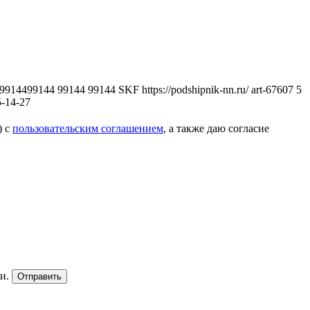
.7 9914499144 99144 99144
SKF
https://podshipnik-nn.ru/
art-67607
5
5-14-27
) с
пользовательским соглашением
, а также даю согласие
и.
Отправить