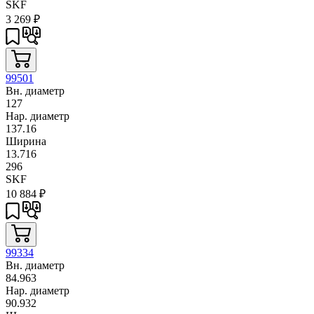
SKF
3 269
₽
99501
Вн. диаметр
127
Нар. диаметр
137.16
Ширина
13.716
296
SKF
10 884
₽
99334
Вн. диаметр
84.963
Нар. диаметр
90.932