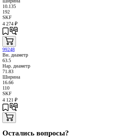
Ширина
10.135
192
SKF
4 274
₽
99248
Вн. диаметр
63.5
Нар. диаметр
71.83
Ширина
16.66
110
SKF
4 121
₽
Остались вопросы?