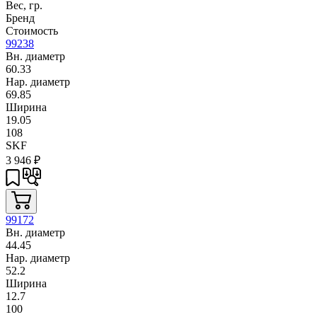
Вес, гр.
Бренд
Стоимость
99238
Вн. диаметр
60.33
Нар. диаметр
69.85
Ширина
19.05
108
SKF
3 946
₽
99172
Вн. диаметр
44.45
Нар. диаметр
52.2
Ширина
12.7
100