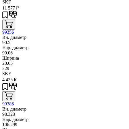
SKF
11 577
₽
99356
Вн. диаметр
90.5
Нар. диаметр
99.06
Ширина
20.65
229
SKF
4 425
₽
99386
Вн. диаметр
98.323
Нар. диаметр
106.299