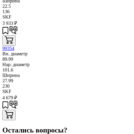
Ширина
22.5
136
SKF
3 933
₽
99354
Вн. диаметр
89.99
Нар. диаметр
101.6
Ширина
27.99
230
SKF
4 679
₽
Остались вопросы?