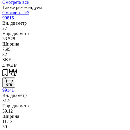
Смотреть всё
Также рекомендуем
Смотреть всё
99815
Вн. диаметр
27
Нар. диаметр
33.528
Ширина
7.95
82
SKF
4 354
₽
99141
Вн. диаметр
31.5
Нар. диаметр
39.12
Ширина
11.13
59