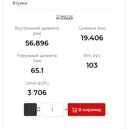
Втулки
order@podshipnik-nn.ru
Внутренний диаметр
Ширина (мм)
(мм)
19.406
56.896
Наружный диаметр
Вес (гр.)
(мм)
103
65.1
Цена (руб.)
3 706
В корзину