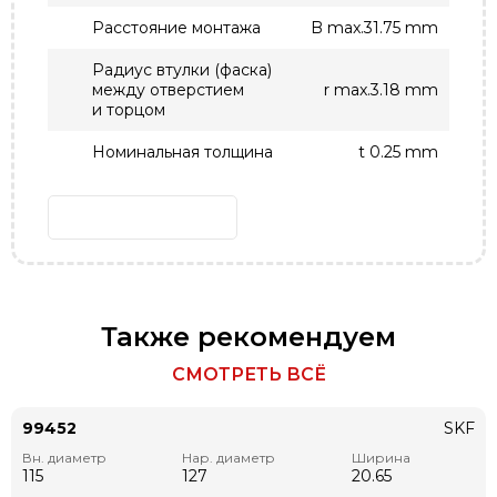
Расстояние монтажа
B max.31.75 mm
Радиус втулки (фаска)
между отверстием
r max.3.18 mm
и торцом
Номинальная толщина
t 0.25 mm
Также рекомендуем
СМОТРЕТЬ ВСЁ
99452
SKF
Вн. диаметр
Нар. диаметр
Ширина
115
127
20.65