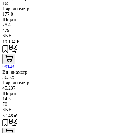
165.1
Нар. диаметр
177.8
Ширина
25.4
479
SKF
19 134
₽
99143
Вн. диаметр
36.525
Нар. диаметр
45.237
Ширина
14.3
70
SKF
3 148
₽