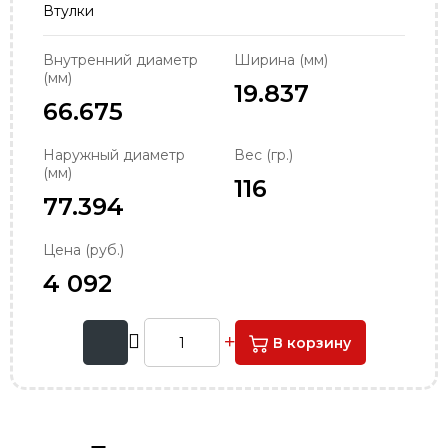
Втулки
order@podshipnik-nn.ru
Внутренний диаметр
Ширина (мм)
(мм)
19.837
66.675
Наружный диаметр
Вес (гр.)
(мм)
116
77.394
Цена (руб.)
4 092
В корзину