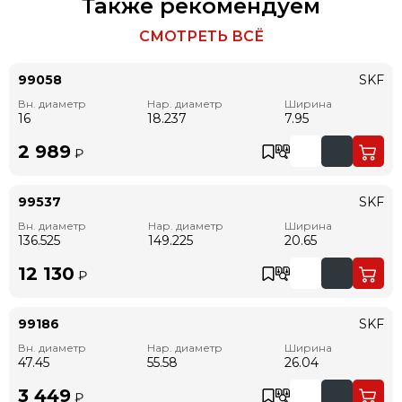
Также рекомендуем
СМОТРЕТЬ ВСЁ
99058
SKF
Вн. диаметр
Нар. диаметр
Ширина
16
18.237
7.95
2 989
₽
99537
SKF
Вн. диаметр
Нар. диаметр
Ширина
136.525
149.225
20.65
12 130
₽
99186
SKF
Вн. диаметр
Нар. диаметр
Ширина
47.45
55.58
26.04
3 449
₽