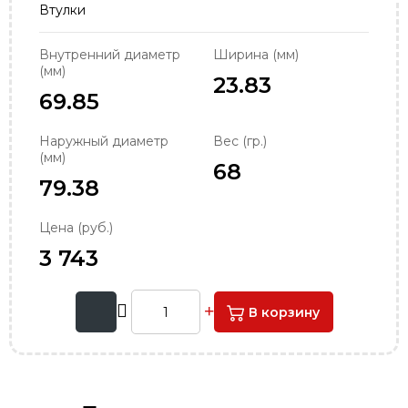
Втулки
order@podshipnik-nn.ru
Внутренний диаметр
Ширина (мм)
(мм)
23.83
69.85
Наружный диаметр
Вес (гр.)
(мм)
68
79.38
Цена (руб.)
3 743
В корзину