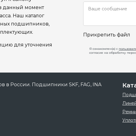
 в данный момент
сса. Наш каталог
ьных подшипников,
мплектующих.
Прикрепить файл
ицию для уточнения
Я ознакомлен(а) с
пользоват
согласие на обработку перс
Кат
Подш
Линей
Ремн
Уплот