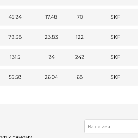
45.24
17.48
70
SKF
79.38
23.83
122
SKF
131.5
24
242
SKF
55.58
26.04
68
SKF
уп к самому