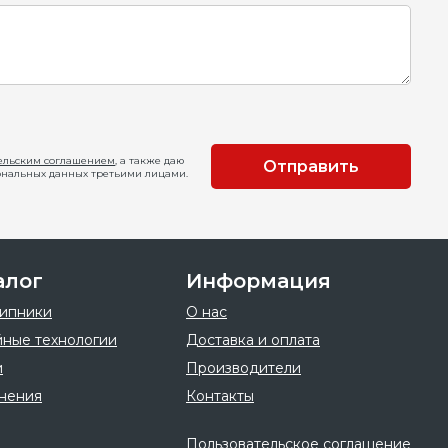
ельским соглашением
, а также даю
Отправить
ональных данных третьими лицами.
алог
Информация
ипники
О нас
ные технологии
Доставка и оплата
и
Производители
нения
Контакты
Пользовательское соглашение