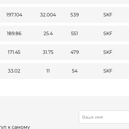
197.104
32.004
539
SKF
189.86
25.4
551
SKF
171.45
31.75
479
SKF
33.02
11
54
SKF
уп к самому