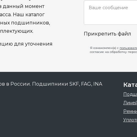
 в данный момент
сса. Наш каталог
ьных подшипников,
мплектующих.
Прикрепить файл
ицию для уточнения
Я ознакомлен(а) с
пользоват
согласие на обработку перс
Кат
Подш
Линей
Ремн
Уплот