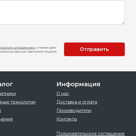
ельским соглашением
, а также даю
Отправить
ональных данных третьими лицами.
алог
Информация
ипники
О нас
ные технологии
Доставка и оплата
и
Производители
нения
Контакты
Пользовательское соглашение