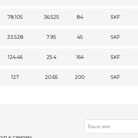
78.105
36.525
84
SKF
33.528
7.95
45
SKF
124.46
25.4
164
SKF
127
20.65
200
SKF
уп к самому