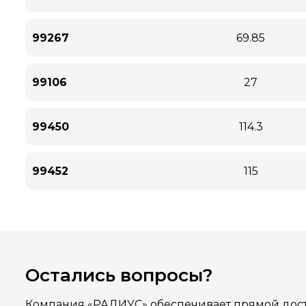
99267
69.85
99106
27
99450
114.3
99452
115
Остались вопросы?
Компания «РАДИУС» обеспечивает прямой дост