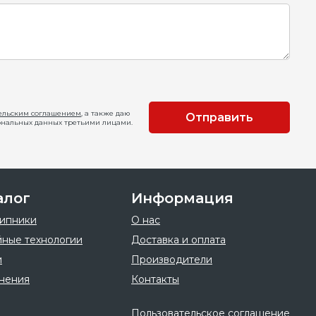
ельским соглашением
, а также даю
Отправить
ональных данных третьими лицами.
алог
Информация
ипники
О нас
ные технологии
Доставка и оплата
и
Производители
нения
Контакты
Пользовательское соглашение