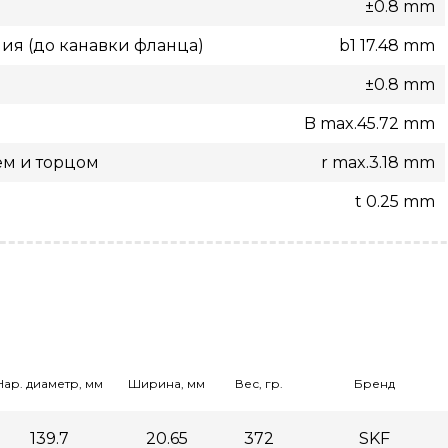
±0.8 mm
ия (до канавки фланца)
b1 17.48 mm
±0.8 mm
B max.45.72 mm
ем и торцом
r max.3.18 mm
t 0.25 mm
Нар. диаметр, мм
Ширина, мм
Вес, гр.
Бренд
139.7
20.65
372
SKF