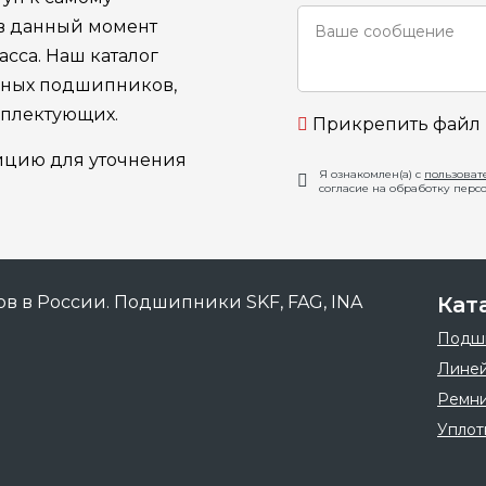
 в данный момент
сса. Наш каталог
ьных подшипников,
мплектующих.
Прикрепить файл
ицию для уточнения
Я ознакомлен(а) с
пользоват
согласие на обработку перс
Кат
Подш
Линей
Ремн
Уплот