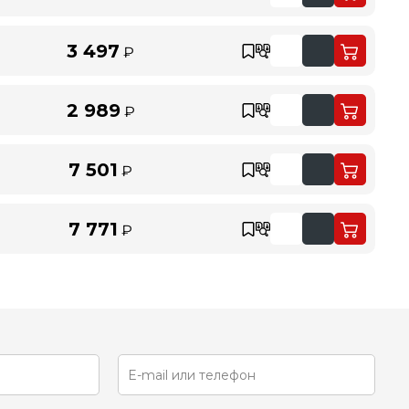
3 497
₽
2 989
₽
7 501
₽
7 771
₽