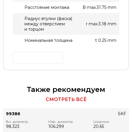
Расстояние монтажа
B max.31.75 mm
Радиус втулки (фаска)
между отверстием
r max.3.18 mm
и торцом
Номинальная толщина
t 0.25 mm
Также рекомендуем
СМОТРЕТЬ ВСЁ
99386
SKF
Вн. диаметр
Нар. диаметр
Ширина
98.323
106.299
20.65