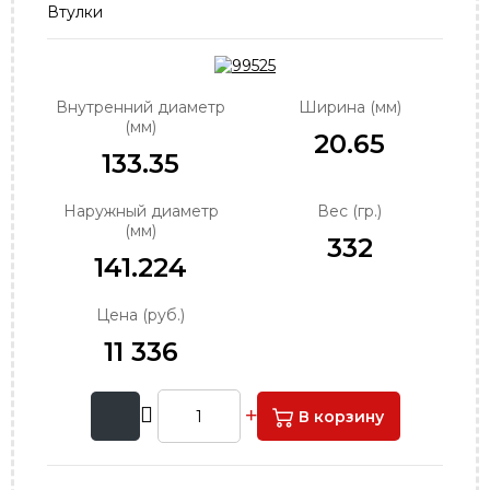
Втулки
order@podshipnik-nn.ru
Внутренний диаметр
Ширина (мм)
(мм)
20.65
133.35
Наружный диаметр
Вес (гр.)
(мм)
332
141.224
Цена (руб.)
11 336
В корзину