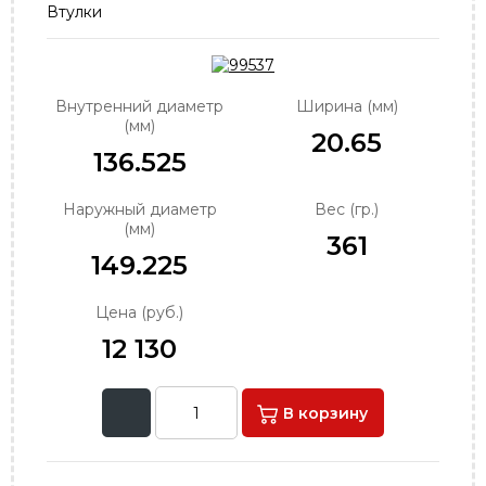
Втулки
order@podshipnik-nn.ru
Внутренний диаметр
Ширина (мм)
(мм)
20.65
136.525
Наружный диаметр
Вес (гр.)
(мм)
361
149.225
Цена (руб.)
12 130
В корзину