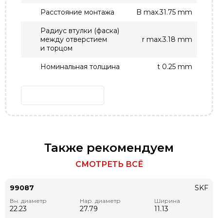
Расстояние монтажа
B max.31.75 mm
Радиус втулки (фаска)
между отверстием
r max.3.18 mm
и торцом
Номинальная толщина
t 0.25 mm
Также рекомендуем
СМОТРЕТЬ ВСЁ
99087
SKF
Вн. диаметр
Нар. диаметр
Ширина
22.23
27.79
11.13