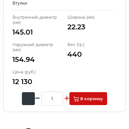
Втулки
order@podshipnik-nn.ru
Внутренний диаметр
Ширина (мм)
(мм)
22.23
145.01
Наружный диаметр
Вес (гр.)
(мм)
440
154.94
Цена (руб.)
12 130
В корзину