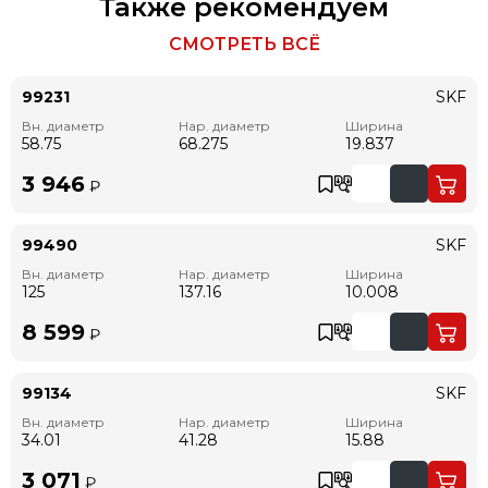
Также рекомендуем
СМОТРЕТЬ ВСЁ
99231
SKF
Вн. диаметр
Нар. диаметр
Ширина
58.75
68.275
19.837
3 946
₽
99490
SKF
Вн. диаметр
Нар. диаметр
Ширина
125
137.16
10.008
8 599
₽
99134
SKF
Вн. диаметр
Нар. диаметр
Ширина
34.01
41.28
15.88
3 071
₽