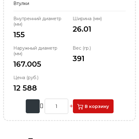
Втулки
order@podshipnik-nn.ru
Внутренний диаметр
Ширина (мм)
(мм)
26.01
155
Наружный диаметр
Вес (гр.)
(мм)
391
167.005
Цена (руб.)
12 588
В корзину