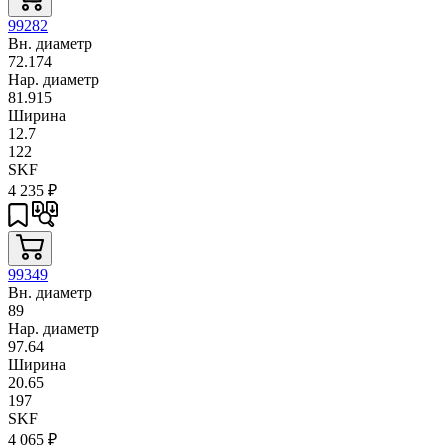
99282
Вн. диаметр
72.174
Нар. диаметр
81.915
Ширина
12.7
122
SKF
4 235
₽
99349
Вн. диаметр
89
Нар. диаметр
97.64
Ширина
20.65
197
SKF
4 065
₽