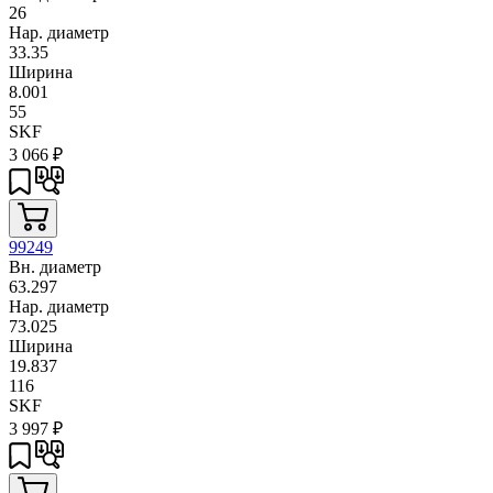
26
Нар. диаметр
33.35
Ширина
8.001
55
SKF
3 066
₽
99249
Вн. диаметр
63.297
Нар. диаметр
73.025
Ширина
19.837
116
SKF
3 997
₽