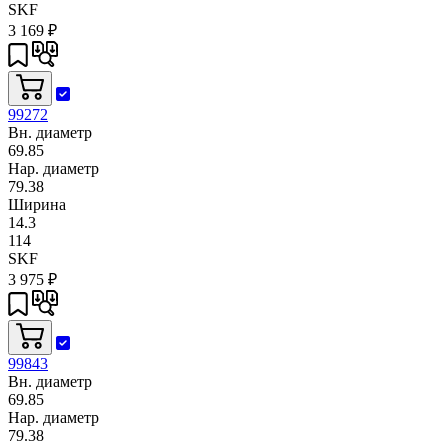
SKF
3 169
₽
99272
Вн. диаметр
69.85
Нар. диаметр
79.38
Ширина
14.3
114
SKF
3 975
₽
99843
Вн. диаметр
69.85
Нар. диаметр
79.38