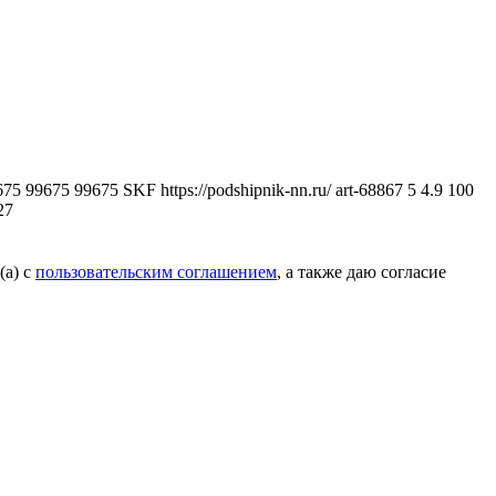
9675 99675 99675
SKF
https://podshipnik-nn.ru/
art-68867
5
4.9
100
27
(а) с
пользовательским соглашением
, а также даю согласие