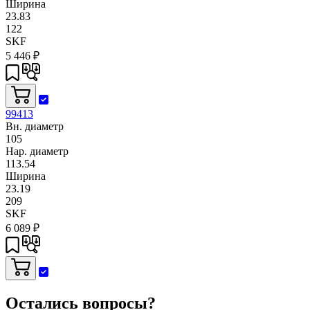
Ширина
23.83
122
SKF
5 446
₽
99413
Вн. диаметр
105
Нар. диаметр
113.54
Ширина
23.19
209
SKF
6 089
₽
Остались вопросы?