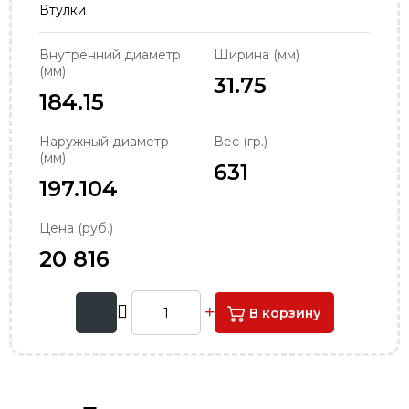
Втулки
order@podshipnik-nn.ru
Внутренний диаметр
Ширина (мм)
(мм)
31.75
184.15
Наружный диаметр
Вес (гр.)
(мм)
631
197.104
Цена (руб.)
20 816
В корзину