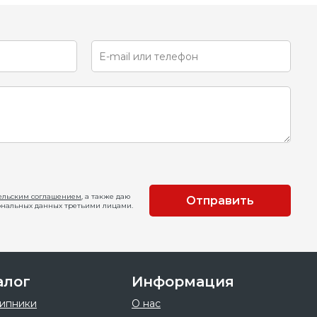
ельским соглашением
, а также даю
Отправить
ональных данных третьими лицами.
алог
Информация
ипники
О нас