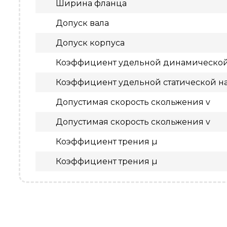
Ширина фланца
Допуск вала
Допуск корпуса
Коэффициент удельной динамической
Коэффициент удельной статической н
Допустимая скорость скольжения v
Допустимая скорость скольжения v
Коэффициент трения µ
Коэффициент трения µ