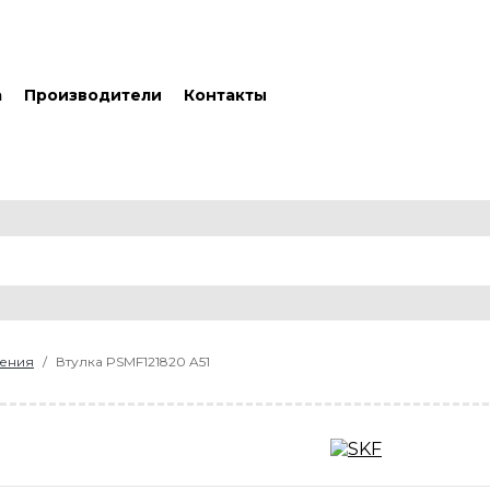
а
Производители
Контакты
жения
Втулка PSMF121820 A51