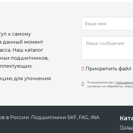
уп к самому
 в данный момент
сса. Наш каталог
ьных подшипников,
мплектующих.
Прикрепить файл
ицию для уточнения
Я ознакомлен(а) с
пользоват
согласие на обработку перс
Кат
Подш