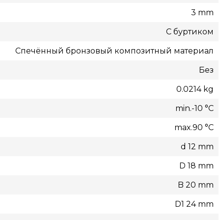
3 mm
С буртиком
Спечённый бронзовый композитный материал
Без
0.0214 kg
min.-10 °C
max.90 °C
d 12 mm
D 18 mm
B 20 mm
D1 24 mm