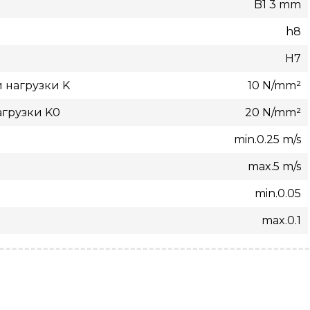
B1 3 mm
h8
H7
 нагрузки K
10 N/mm²
агрузки K0
20 N/mm²
min.0.25 m/s
max.5 m/s
min.0.05
max.0.1