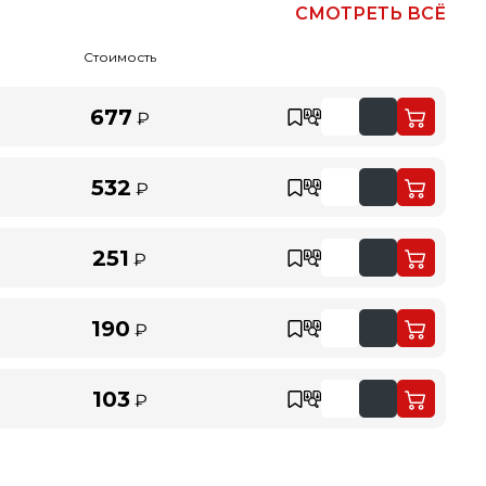
СМОТРЕТЬ ВСЁ
Стоимость
677
₽
532
₽
251
₽
190
₽
103
₽