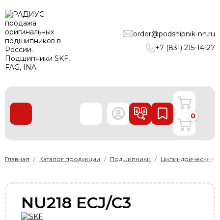
ПОДШИПНИКИ
order@podshipnik-nn.ru
ЛИНЕЙНЫЕ ТЕХНОЛОГИИ
+7 (831) 215-14-27
РЕМНИ
УПЛОТНЕНИЯ
О нас
0
Доставка и оплата
Производители
Контакты
Главная
Каталог продукции
Подшипники
Цилиндрические 
Пользовательское соглашение
Карта сайта
NU218 ECJ/C3
+7 (831) 215-14-27