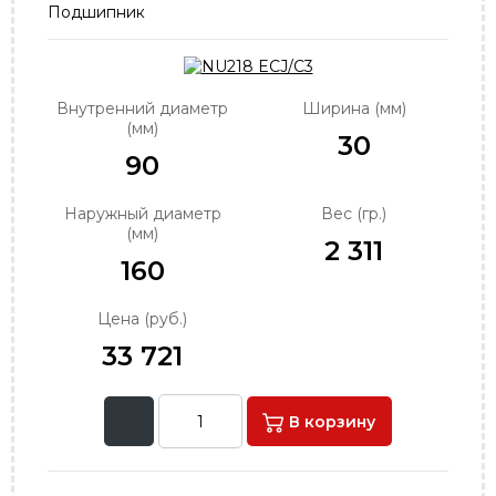
Подшипник
order@podshipnik-nn.ru
Внутренний диаметр
Ширина (мм)
(мм)
30
90
Наружный диаметр
Вес (гр.)
(мм)
2 311
160
Цена (руб.)
33 721
В корзину