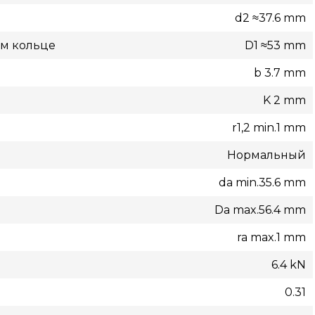
d2 ≈37.6 mm
ом кольце
D1 ≈53 mm
b 3.7 mm
K 2 mm
r1,2 min.1 mm
Нормальный
da min.35.6 mm
Da max.56.4 mm
ra max.1 mm
6.4 kN
0.31