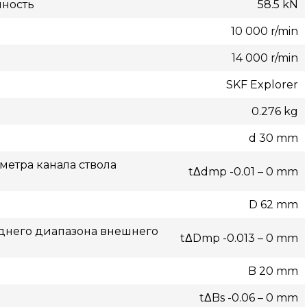
мность
58.5 kN
10 000 r/min
14 000 r/min
SKF Explorer
0.276 kg
d 30 mm
етра канала ствола
tΔdmp -0.01 – 0 mm
D 62 mm
днего диапазона внешнего
tΔDmp -0.013 – 0 mm
B 20 mm
tΔBs -0.06 – 0 mm