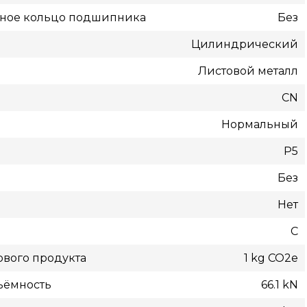
жное кольцо подшипника
Без
Цилиндрический
Листовой металл
CN
Нормальный
P5
Без
Нет
С
вого продукта
1 kg CO2e
ъёмность
66.1 kN