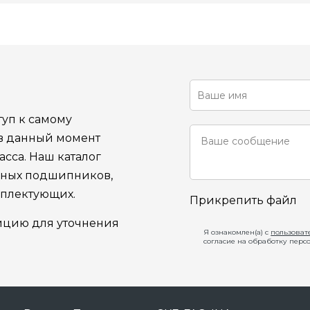
уп к самому
 в данный момент
сса. Наш каталог
ьных подшипников,
мплектующих.
Прикрепить файл
ицию для уточнения
Я ознакомлен(а) с
пользоват
согласие на обработку перс