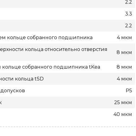
2.2
3.3
2.2
нем кольце собранного подшипника
4 мкм
рхности кольца относительно отверстия
8 мкм
м кольце собранного подшипника tKea
8 мкм
ости кольца tSD
4 мкм
 допусков
P5
к
25 мкм
40 мкм