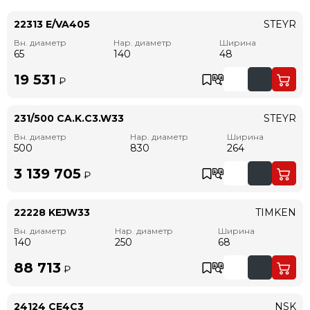
22313 E/VA405
STEYR
Вн. диаметр
Нар. диаметр
Ширина
65
140
48
19 531
₽
231/500 CA.K.C3.W33
STEYR
Вн. диаметр
Нар. диаметр
Ширина
500
830
264
3 139 705
₽
22228 KEJW33
TIMKEN
Вн. диаметр
Нар. диаметр
Ширина
140
250
68
88 713
₽
24124 CE4C3
NSK