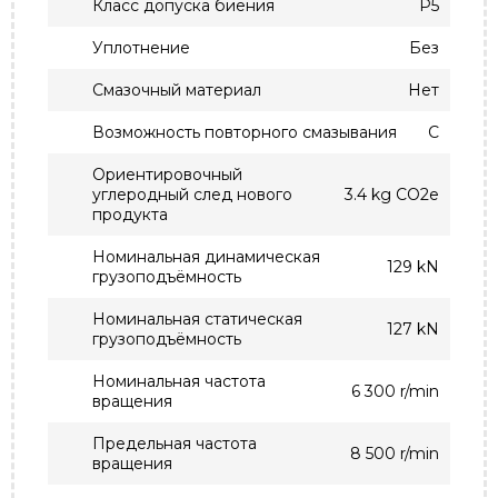
Класс допуска биения
P5
Уплотнение
Без
Смазочный материал
Нет
Возможность повторного смазывания
С
Ориентировочный
углеродный след нового
3.4 kg CO2e
продукта
Номинальная динамическая
129 kN
грузоподъёмность
Номинальная статическая
127 kN
грузоподъёмность
Номинальная частота
6 300 r/min
вращения
Предельная частота
8 500 r/min
вращения