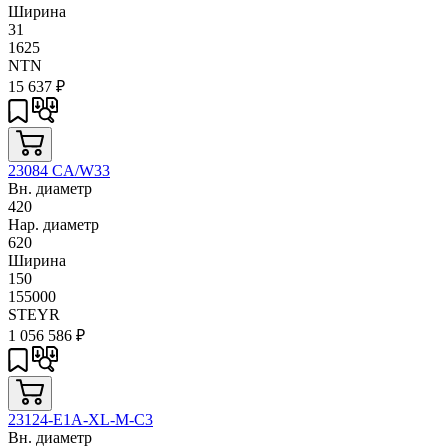
Ширина
31
1625
NTN
15 637
₽
23084 CA/W33
Вн. диаметр
420
Нар. диаметр
620
Ширина
150
155000
STEYR
1 056 586
₽
23124-E1A-XL-M-C3
Вн. диаметр