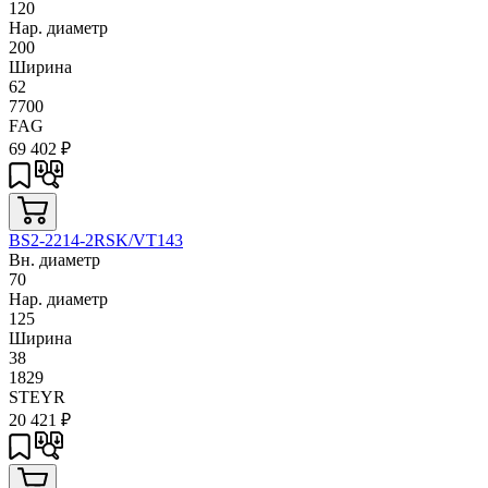
120
Нар. диаметр
200
Ширина
62
7700
FAG
69 402
₽
BS2-2214-2RSK/VT143
Вн. диаметр
70
Нар. диаметр
125
Ширина
38
1829
STEYR
20 421
₽