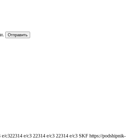
и.
Отправить
4 e/c322314 e/c3 22314 e/c3 22314 e/c3
SKF
https://podshipnik-