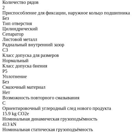
Количество рядов
2
Приспособление для фиксации, наружное кольцо подшипника
Без
Тип отверстия
Цилиндрический
Сепаратор
Листовой металл
Радиальный внутренний зазор
C3
Класс допуска для размеров
Нормальный
Класс допуска биения
P5
Уплотнение
Без
Смазочный материал
Нет
Возможность повторного смазывания
С
Ориентировочный углеродный след нового продукта
15.9 kg CO2e
Номинальная динамическая грузоподъёмность
413 kN
Номинальная статическая грузоподъёмность