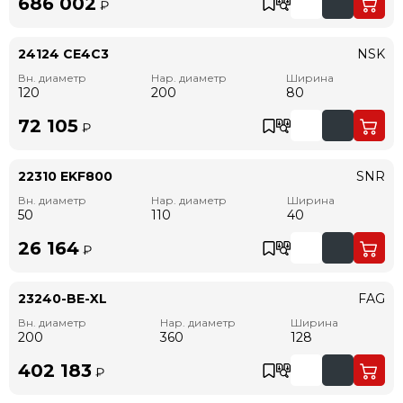
686 002
₽
24124 CE4C3
NSK
Вн. диаметр
Нар. диаметр
Ширина
120
200
80
72 105
₽
22310 EKF800
SNR
Вн. диаметр
Нар. диаметр
Ширина
50
110
40
26 164
₽
23240-BE-XL
FAG
Вн. диаметр
Нар. диаметр
Ширина
200
360
128
402 183
₽