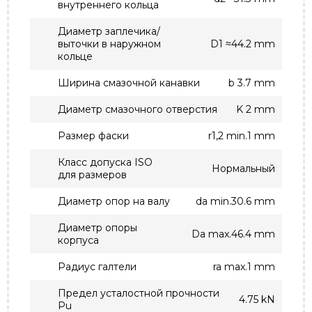
внутреннего кольца
Диаметр заплечика/
выточки в наружном
D1 ≈44.2 mm
кольце
Ширина смазочной канавки
b 3.7 mm
Диаметр смазочного отверстия
K 2 mm
Размер фаски
r1,2 min.1 mm
Класс допуска ISO
Нормальный
для размеров
Диаметр опор на валу
da min.30.6 mm
Диаметр опоры
Da max.46.4 mm
корпуса
Радиус галтели
ra max.1 mm
Предел усталостной прочности
4.75 kN
Pu