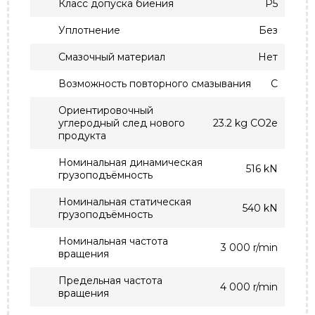
Класс допуска биения
P5
Уплотнение
Без
Смазочный материал
Нет
Возможность повторного смазывания
С
Ориентировочный
углеродный след нового
23.2 kg CO2e
продукта
Номинальная динамическая
516 kN
грузоподъёмность
Номинальная статическая
540 kN
грузоподъёмность
Номинальная частота
3 000 r/min
вращения
Предельная частота
4 000 r/min
вращения