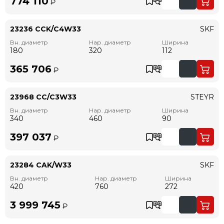
774 110
₽
23236 CCK/C4W33
SKF
Вн. диаметр
Нар. диаметр
Ширина
180
320
112
365 706
₽
23968 CC/C3W33
STEYR
Вн. диаметр
Нар. диаметр
Ширина
340
460
90
397 037
₽
23284 CAK/W33
SKF
Вн. диаметр
Нар. диаметр
Ширина
420
760
272
3 999 745
₽