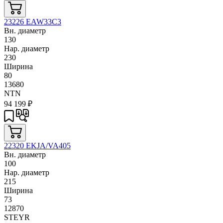
23226 EAW33C3
Вн. диаметр
130
Нар. диаметр
230
Ширина
80
13680
NTN
94 199
₽
22320 EKJA/VA405
Вн. диаметр
100
Нар. диаметр
215
Ширина
73
12870
STEYR