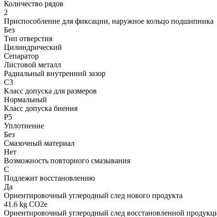
Количество рядов
2
Приспособление для фиксации, наружное кольцо подшипника
Без
Тип отверстия
Цилиндрический
Сепаратор
Листовой металл
Радиальный внутренний зазор
C3
Класс допуска для размеров
Нормальный
Класс допуска биения
P5
Уплотнение
Без
Смазочный материал
Нет
Возможность повторного смазывания
С
Подлежит восстановлению
Да
Ориентировочный углеродный след нового продукта
41.6 kg CO2e
Ориентировочный углеродный след восстановленной продукц