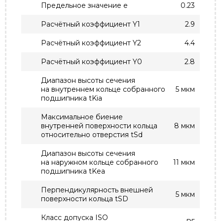
Предельное значение e
0.23
Расчётный коэффициент Y1
2.9
Расчётный коэффициент Y2
4.4
Расчётный коэффициент Y0
2.8
Диапазон высоты сечения
на внутреннем кольце собранного
5 мкм
подшипника tKia
Максимальное биение
внутренней поверхности кольца
8 мкм
относительно отверстия tSd
Диапазон высоты сечения
на наружном кольце собранного
11 мкм
подшипника tKea
Перпендикулярность внешней
5 мкм
поверхности кольца tSD
Класс допуска ISO