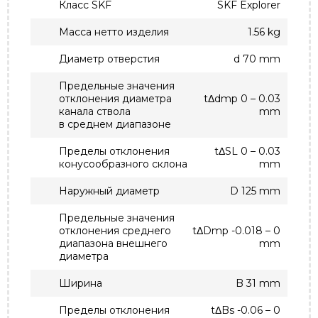
Класс SKF
SKF Explorer
Масса нетто изделия
1.56 kg
Диаметр отверстия
d 70 mm
Предельные значения
отклонения диаметра
tΔdmp 0 – 0.03
канала ствола
mm
в среднем диапазоне
Пределы отклонения
tΔSL 0 – 0.03
конусообразного склона
mm
Наружный диаметр
D 125 mm
Предельные значения
отклонения среднего
tΔDmp -0.018 – 0
диапазона внешнего
mm
диаметра
Ширина
B 31 mm
Пределы отклонения
tΔBs -0.06 – 0