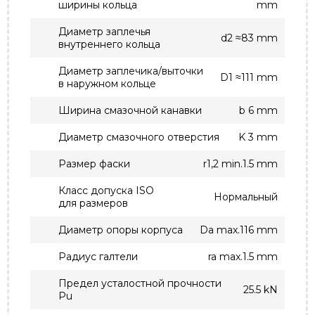
ширины кольца
mm
Диаметр заплечья
d2 ≈83 mm
внутреннего кольца
Диаметр заплечика/выточки
D1 ≈111 mm
в наружном кольце
Ширина смазочной канавки
b 6 mm
Диаметр смазочного отверстия
K 3 mm
Размер фаски
r1,2 min.1.5 mm
Класс допуска ISO
Нормальный
для размеров
Диаметр опоры корпуса
Da max.116 mm
Радиус галтели
ra max.1.5 mm
Предел усталостной прочности
25.5 kN
Pu