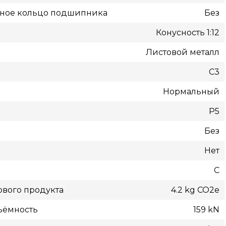
жное кольцо подшипника
Без
Конусность 1:12
Листовой металл
C3
Нормальный
P5
Без
Нет
С
вого продукта
4.2 kg CO2e
ъёмность
159 kN