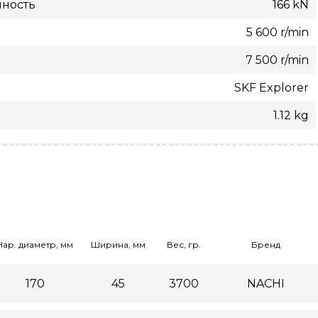
мность
166 kN
5 600 r/min
7 500 r/min
SKF Explorer
1.12 kg
Нар. диаметр, мм
Ширина, мм
Вес, гр.
Бренд
170
45
3700
NACHI