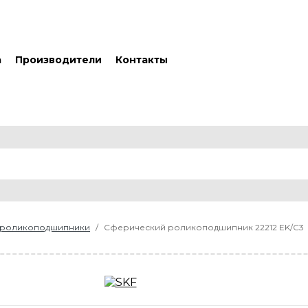
а
Производители
Контакты
 роликоподшипники
Сферический роликоподшипник 22212 EK/C3