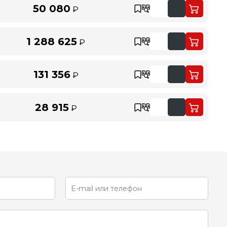
50 080
₽
1 288 625
₽
131 356
₽
28 915
₽