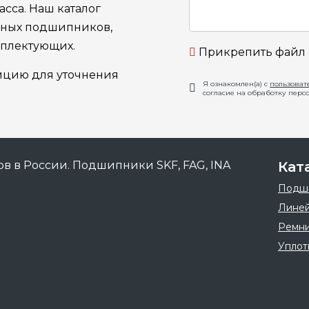
сса. Наш каталог
ьных подшипников,
мплектующих.
Прикрепить файл
ицию для уточнения
Я ознакомлен(а) с
пользоват
согласие на обработку перс
Кат
Подш
Линей
Ремн
Уплот