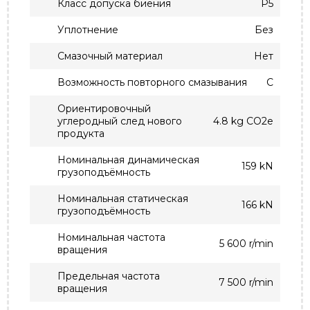
Класс допуска биения
P5
Уплотнение
Без
Смазочный материал
Нет
Возможность повторного смазывания
С
Ориентировочный
углеродный след нового
4.8 kg CO2e
продукта
Номинальная динамическая
159 kN
грузоподъёмность
Номинальная статическая
166 kN
грузоподъёмность
Номинальная частота
5 600 r/min
вращения
Предельная частота
7 500 r/min
вращения