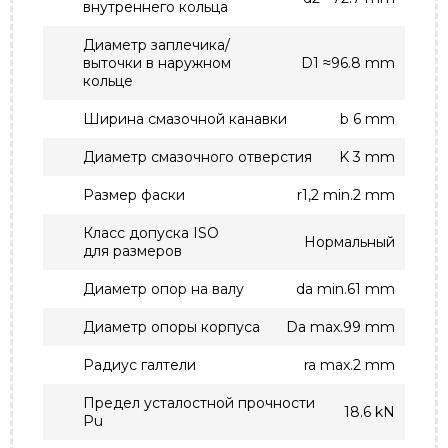
внутреннего кольца
Диаметр заплечика/
выточки в наружном
D1 ≈96.8 mm
кольце
Ширина смазочной канавки
b 6 mm
Диаметр смазочного отверстия
K 3 mm
Размер фаски
r1,2 min.2 mm
Класс допуска ISO
Нормальный
для размеров
Диаметр опор на валу
da min.61 mm
Диаметр опоры корпуса
Da max.99 mm
Радиус галтели
ra max.2 mm
Предел усталостной прочности
18.6 kN
Pu