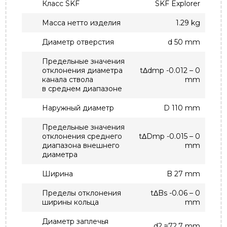
Класс SKF
SKF Explorer
Масса нетто изделия
1.29 kg
Диаметр отверстия
d 50 mm
Предельные значения
отклонения диаметра
tΔdmp -0.012 – 0
канала ствола
mm
в среднем диапазоне
Наружный диаметр
D 110 mm
Предельные значения
отклонения среднего
tΔDmp -0.015 – 0
диапазона внешнего
mm
диаметра
Ширина
B 27 mm
Пределы отклонения
tΔBs -0.06 – 0
ширины кольца
mm
Диаметр заплечья
d2 ≈72.7 mm