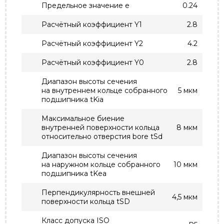
Предельное значение e
0.24
Расчётный коэффициент Y1
2.8
Расчётный коэффициент Y2
4.2
Расчётный коэффициент Y0
2.8
Диапазон высоты сечения
на внутреннем кольце собранного
5 мкм
подшипника tKia
Максимальное биение
внутренней поверхности кольца
8 мкм
относительно отверстия bore tSd
Диапазон высоты сечения
на наружном кольце собранного
10 мкм
подшипника tKea
Перпендикулярность внешней
4,5 мкм
поверхности кольца tSD
Класс допуска ISO