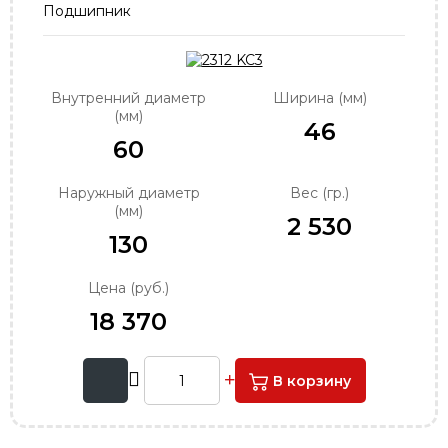
Подшипник
order@podshipnik-nn.ru
Внутренний диаметр
Ширина (мм)
(мм)
46
60
Наружный диаметр
Вес (гр.)
(мм)
2 530
130
Цена (руб.)
18 370
В корзину