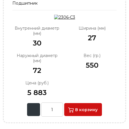
Подшипник
order@podshipnik-nn.ru
Внутренний диаметр
Ширина (мм)
(мм)
27
30
Наружный диаметр
Вес (гр.)
(мм)
550
72
Цена (руб.)
5 883
В корзину