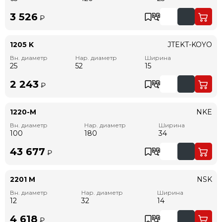
3 526
₽
1205 K
JTEKT-KOYO
Вн. диаметр
Нар. диаметр
Ширина
25
52
15
2 243
₽
1220-M
NKE
Вн. диаметр
Нар. диаметр
Ширина
100
180
34
43 677
₽
2201 M
NSK
Вн. диаметр
Нар. диаметр
Ширина
12
32
14
4 618
₽