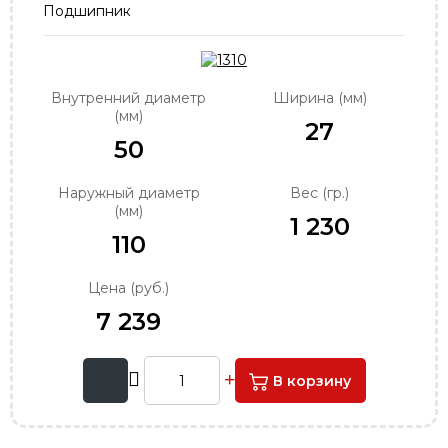
Подшипник
order@podshipnik-nn.ru
Внутренний диаметр
Ширина (мм)
(мм)
27
50
Наружный диаметр
Вес (гр.)
(мм)
1 230
110
Цена (руб.)
7 239
В корзину