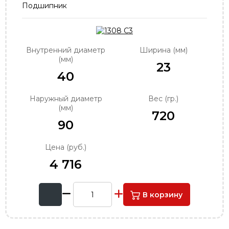
Подшипник
order@podshipnik-nn.ru
Внутренний диаметр
Ширина (мм)
(мм)
23
40
Наружный диаметр
Вес (гр.)
(мм)
720
90
Цена (руб.)
4 716
В корзину