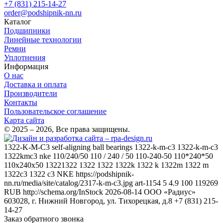
+7 (831) 215-14-27
order@podshipnik-nn.ru
Каталог
Подшипники
Линейные технологии
Ремни
Уплотнения
Информация
О нас
Доставка и оплата
Производители
Контакты
Пользовательское соглашение
Карта сайта
© 2025 – 2026, Все права защищены.
1322-K-M-C3
self-aligning ball bearings 1322-k-m-c3 1322-k-m-c3
1322kmc3 nke 110/240/50 110 / 240 / 50 110-240-50 110*240*50
110x240x50 13221322 1322 1322 1322k 1322 k 1322m 1322 m
1322c3 1322 c3
NKE
https://podshipnik-
nn.ru/media/site/catalog/2317-k-m-c3.jpg
art-1154
5
4.9
100
119269
RUB
http://schema.org/InStock
2026-08-14
ООО «Радиус»
603028, г. Нижний Новгород, ул. Тихорецкая, д.8
+7 (831) 215-
14-27
Заказ обратного звонка