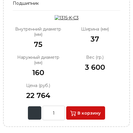
Подшипник
order@podshipnik-nn.ru
Внутренний диаметр
Ширина (мм)
(мм)
37
75
Наружный диаметр
Вес (гр.)
(мм)
3 600
160
Цена (руб.)
22 764
В корзину