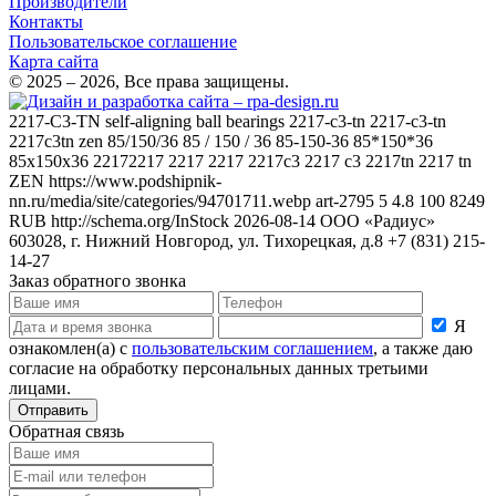
Производители
Контакты
Пользовательское соглашение
Карта сайта
© 2025 – 2026, Все права защищены.
2217-C3-TN
self-aligning ball bearings 2217-c3-tn 2217-c3-tn
2217c3tn zen 85/150/36 85 / 150 / 36 85-150-36 85*150*36
85x150x36 22172217 2217 2217 2217c3 2217 c3 2217tn 2217 tn
ZEN
https://www.podshipnik-
nn.ru/media/site/categories/94701711.webp
art-2795
5
4.8
100
8249
RUB
http://schema.org/InStock
2026-08-14
ООО «Радиус»
603028, г. Нижний Новгород, ул. Тихорецкая, д.8
+7 (831) 215-
14-27
Заказ обратного звонка
Я
ознакомлен(а) с
пользовательским соглашением
, а также даю
согласие на обработку персональных данных третьими
лицами.
Отправить
Обратная связь