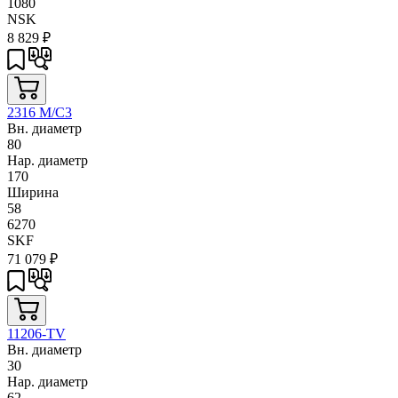
1080
NSK
8 829
₽
2316 M/C3
Вн. диаметр
80
Нар. диаметр
170
Ширина
58
6270
SKF
71 079
₽
11206-TV
Вн. диаметр
30
Нар. диаметр
62