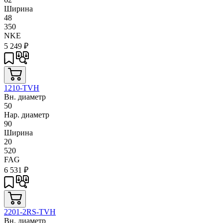
Ширина
48
350
NKE
5 249
₽
1210-TVH
Вн. диаметр
50
Нар. диаметр
90
Ширина
20
520
FAG
6 531
₽
2201-2RS-TVH
Вн. диаметр