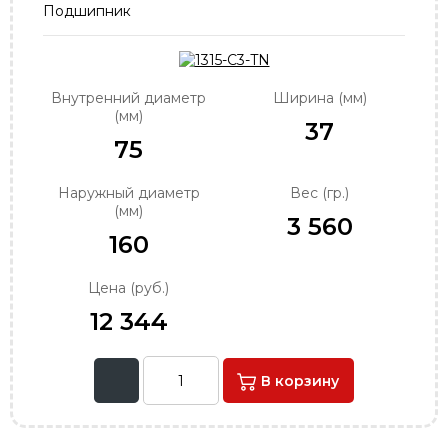
Подшипник
order@podshipnik-nn.ru
Внутренний диаметр
Ширина (мм)
(мм)
37
75
Наружный диаметр
Вес (гр.)
(мм)
3 560
160
Цена (руб.)
12 344
В корзину