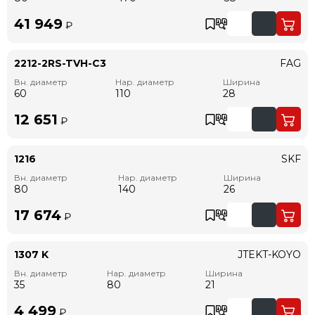
41 949
₽
2212-2RS-TVH-C3
FAG
Вн. диаметр
Нар. диаметр
Ширина
60
110
28
12 651
₽
1216
SKF
Вн. диаметр
Нар. диаметр
Ширина
80
140
26
17 674
₽
1307 K
JTEKT-KOYO
Вн. диаметр
Нар. диаметр
Ширина
35
80
21
4 499
₽