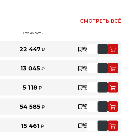
СМОТРЕТЬ ВСЁ
Стоимость
22 447
₽
13 045
₽
5 118
₽
54 585
₽
15 461
₽