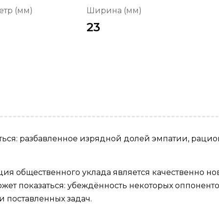
тр (мм)
Ширина (мм)
23
аться: разбавленное изрядной долей эмпатии, раци
ия общественного уклада является качественно но
может показаться: убеждённость некоторых оппонен
 поставленных задач.