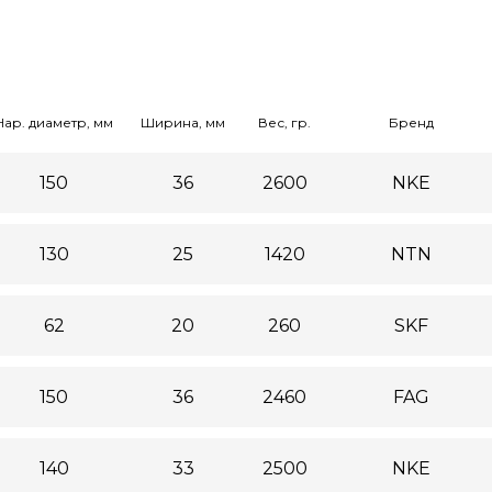
Нар. диаметр, мм
Ширина, мм
Вес, гр.
Бренд
150
36
2600
NKE
130
25
1420
NTN
62
20
260
SKF
150
36
2460
FAG
140
33
2500
NKE