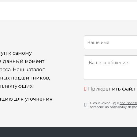
уп к самому
 в данный момент
сса. Наш каталог
ьных подшипников,
мплектующих.
Прикрепить файл
ицию для уточнения
Я ознакомлен(а) с
пользоват
согласие на обработку перс