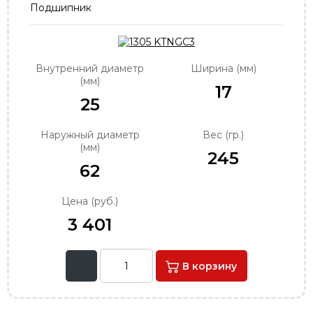
Подшипник
order@podshipnik-nn.ru
Внутренний диаметр
Ширина (мм)
(мм)
17
25
Наружный диаметр
Вес (гр.)
(мм)
245
62
Цена (руб.)
3 401
В корзину