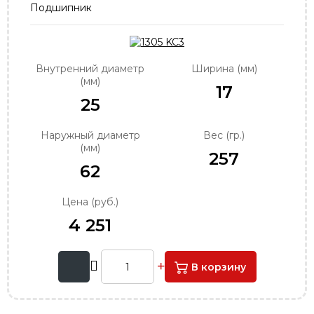
Подшипник
order@podshipnik-nn.ru
Внутренний диаметр
Ширина (мм)
(мм)
17
25
Наружный диаметр
Вес (гр.)
(мм)
257
62
Цена (руб.)
4 251
В корзину